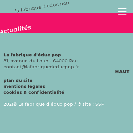
la fabrique d'éduc pop
publié le 11 nov. 2025
Actualités
La fabrique d'éduc pop
81, avenue du Loup
-
64000
Pau
contact@lafabriquededucpop.fr
HAUT
plan du site
mentions légales
cookies & confidentialité
2021
La fabrique d'éduc pop /
site :
SSF