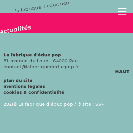
la fabrique d'éduc pop
publié le 24 déc. 2025
Actualités
La fabrique d'éduc pop
81, avenue du Loup
-
64000
Pau
contact@lafabriquededucpop.fr
HAUT
plan du site
mentions légales
cookies & confidentialité
2021
La fabrique d'éduc pop /
site :
SSF