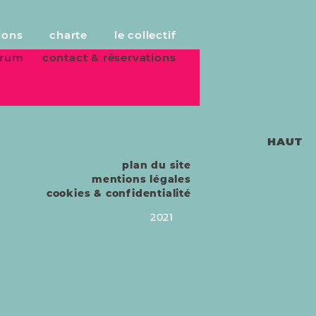
ions
charte
le collectif
forum
contact & réservations
HAUT
plan du site
mentions légales
cookies & confidentialité
2021