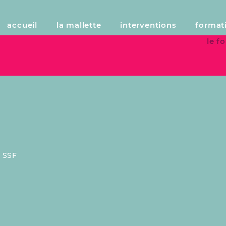
accueil
la mallette
interventions
format
le 
:
SSF