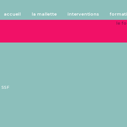
accueil
la mallette
interventions
format
le 
:
SSF