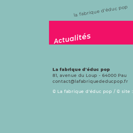
USA
la fabrique d'éduc pop
publié le 12 oct. 2025
Actualités
La fabrique d'éduc pop
81, avenue du Loup
-
64000
Pau
contact@lafabriquededucpop.fr
La fabrique d'éduc pop /
site 