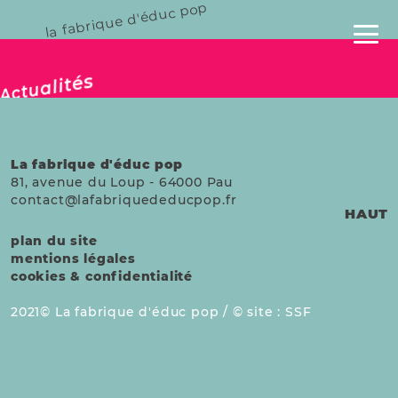
la fabrique d'éduc pop
publié le 29 oct. 2025
Actualités
La fabrique d'éduc pop
81, avenue du Loup
-
64000
Pau
contact@lafabriquededucpop.fr
HAUT
plan du site
mentions légales
cookies & confidentialité
2021
La fabrique d'éduc pop /
site :
SSF