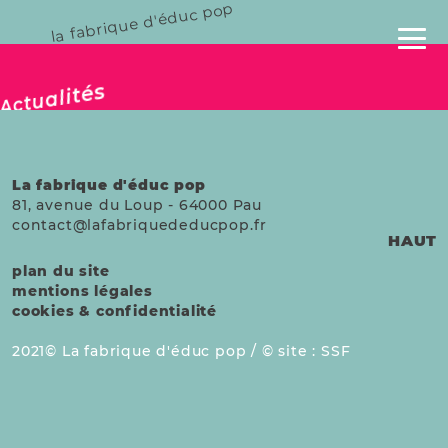
la fabrique d'éduc pop
publié le 07 déc. 2025
Actualités
La fabrique d'éduc pop
81, avenue du Loup
-
64000
Pau
contact@lafabriquededucpop.fr
HAUT
plan du site
mentions légales
cookies & confidentialité
2021
La fabrique d'éduc pop /
site :
SSF