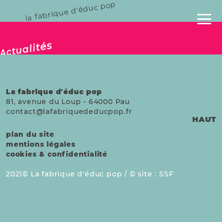
la fabrique d'éduc pop
publié le 09 avril 2026
Actualités
La fabrique d'éduc pop
81, avenue du Loup
-
64000
Pau
contact@lafabriquededucpop.fr
HAUT
plan du site
mentions légales
cookies & confidentialité
2021
La fabrique d'éduc pop /
site :
SSF