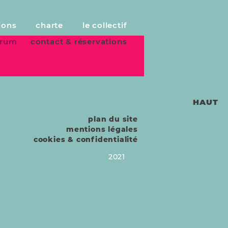
ions
charte
le collectif
forum
contact & réservations
HAUT
plan du site
mentions légales
cookies & confidentialité
2021