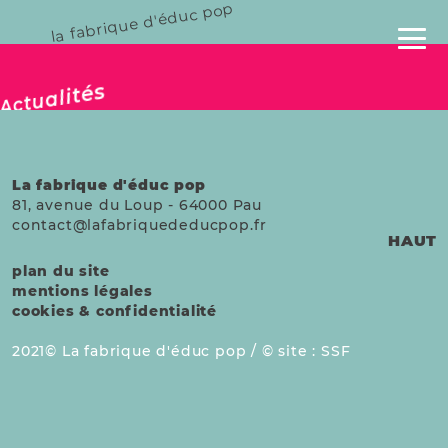
la fabrique d'éduc pop
publié le 20 janv. 2026
Actualités
La fabrique d'éduc pop
81, avenue du Loup
-
64000
Pau
contact@lafabriquededucpop.fr
HAUT
plan du site
mentions légales
cookies & confidentialité
2021
La fabrique d'éduc pop /
site :
SSF