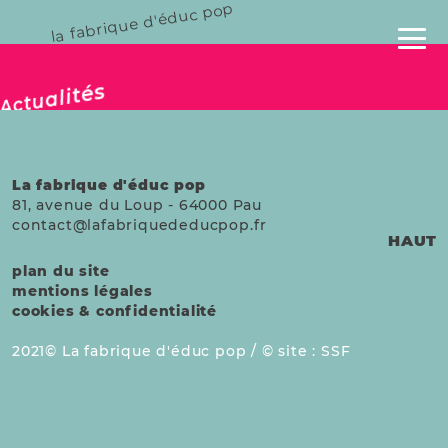
la fabrique d'éduc pop
publié le 10 fév. 2026
Actualités
La fabrique d'éduc pop
81, avenue du Loup
-
64000
Pau
contact@lafabriquededucpop.fr
HAUT
plan du site
mentions légales
cookies & confidentialité
2021
La fabrique d'éduc pop /
site :
SSF