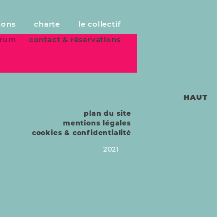
ions
charte
le collectif
forum
contact & réservations
HAUT
plan du site
mentions légales
cookies & confidentialité
2021