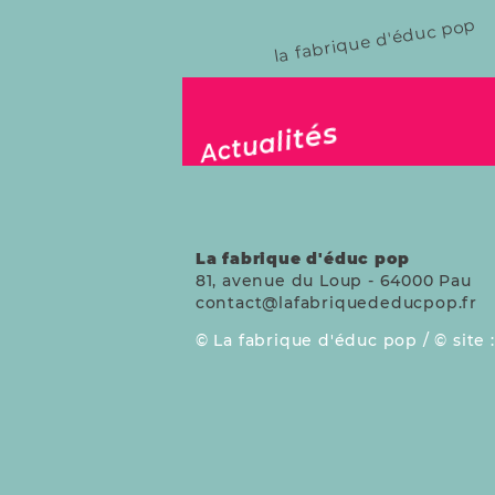
la fabrique d'éduc pop
publié le 19 fév. 2026
Actualités
La fabrique d'éduc pop
81, avenue du Loup
-
64000
Pau
contact@lafabriquededucpop.fr
La fabrique d'éduc pop /
site 