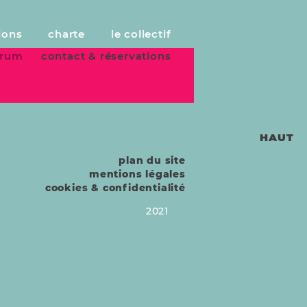
ions
charte
le collectif
forum
contact & réservations
HAUT
plan du site
mentions légales
cookies & confidentialité
2021