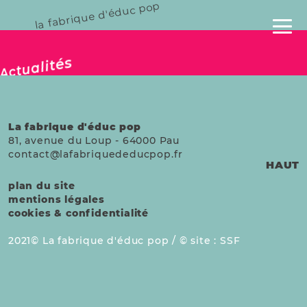
la fabrique d'éduc pop
publié le 30 juill. 2025
Actualités
La fabrique d'éduc pop
81, avenue du Loup
-
64000
Pau
contact@lafabriquededucpop.fr
HAUT
plan du site
mentions légales
cookies & confidentialité
2021
La fabrique d'éduc pop /
site :
SSF