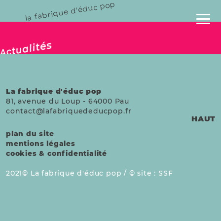
la fabrique d'éduc pop
publié le 12 mai 2025
Actualités
La fabrique d'éduc pop
81, avenue du Loup
-
64000
Pau
contact@lafabriquededucpop.fr
HAUT
plan du site
mentions légales
cookies & confidentialité
2021
La fabrique d'éduc pop /
site :
SSF