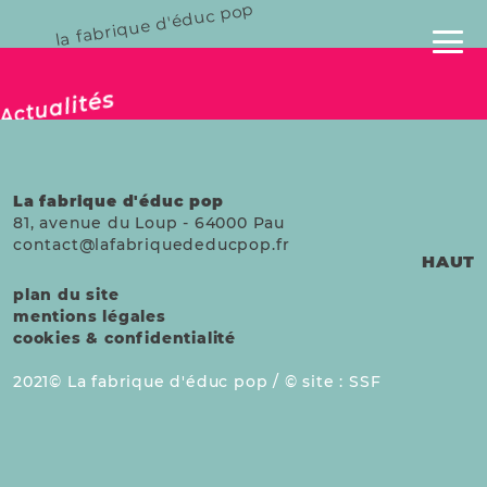
la fabrique d'éduc pop
publié le 04 mai 2025
Actualités
La fabrique d'éduc pop
81, avenue du Loup
-
64000
Pau
contact@lafabriquededucpop.fr
HAUT
plan du site
mentions légales
cookies & confidentialité
2021
La fabrique d'éduc pop /
site :
SSF