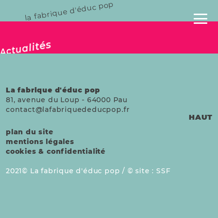
la fabrique d'éduc pop
publié le 08 mai 2025
Actualités
La fabrique d'éduc pop
81, avenue du Loup
-
64000
Pau
contact@lafabriquededucpop.fr
HAUT
plan du site
mentions légales
cookies & confidentialité
2021
La fabrique d'éduc pop /
site :
SSF