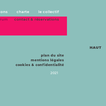
ions
charte
le collectif
forum
contact & réservations
HAUT
plan du site
mentions légales
cookies & confidentialité
2021