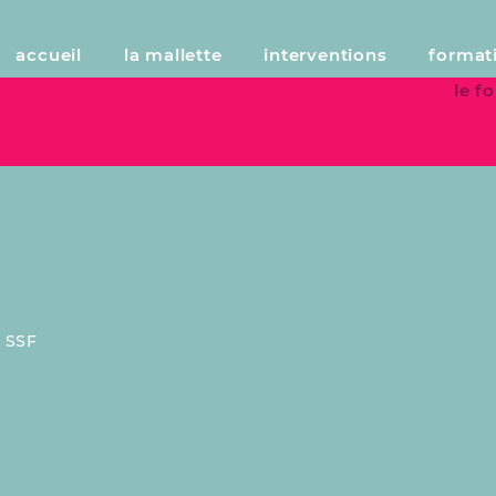
accueil
la mallette
interventions
format
le 
:
SSF