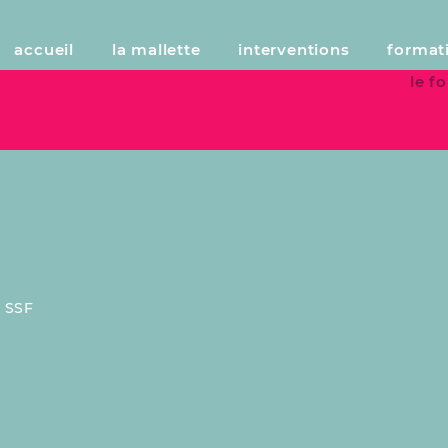
accueil
la mallette
interventions
format
le 
:
SSF