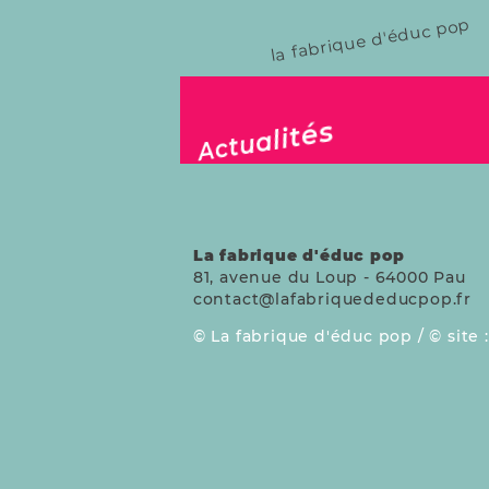
la fabrique d'éduc pop
publié le 23 mai 2025
Actualités
La fabrique d'éduc pop
81, avenue du Loup
-
64000
Pau
contact@lafabriquededucpop.fr
La fabrique d'éduc pop /
site 