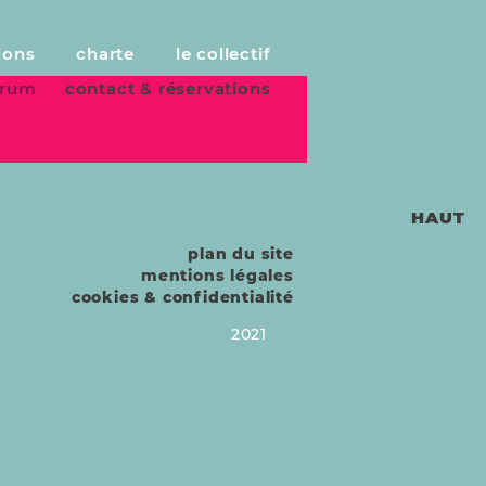
ions
charte
le collectif
forum
contact & réservations
HAUT
plan du site
mentions légales
cookies & confidentialité
2021