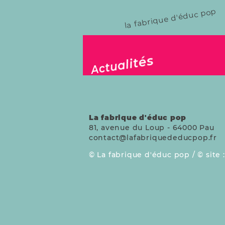
la fabrique d'éduc pop
publié le 12 déc. 2025
Actualités
La fabrique d'éduc pop
81, avenue du Loup
-
64000
Pau
contact@lafabriquededucpop.fr
La fabrique d'éduc pop /
site 