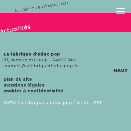
la fabrique d'éduc pop
publié le 23 oct. 2025
Actualités
La fabrique d'éduc pop
81, avenue du Loup
-
64000
Pau
contact@lafabriquededucpop.fr
HAUT
plan du site
mentions légales
cookies & confidentialité
2021
La fabrique d'éduc pop /
site :
SSF