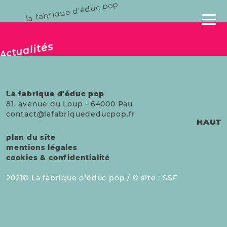
la fabrique d'éduc pop
publié le 19 nov. 2024
Actualités
La fabrique d'éduc pop
81, avenue du Loup
-
64000
Pau
contact@lafabriquededucpop.fr
HAUT
plan du site
mentions légales
cookies & confidentialité
2021
La fabrique d'éduc pop /
site :
SSF