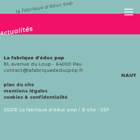
la fabrique d'éduc pop
publié le 09 fév. 2026
Actualités
La fabrique d'éduc pop
81, avenue du Loup
-
64000
Pau
contact@lafabriquededucpop.fr
HAUT
plan du site
mentions légales
cookies & confidentialité
2021
La fabrique d'éduc pop /
site :
SSF