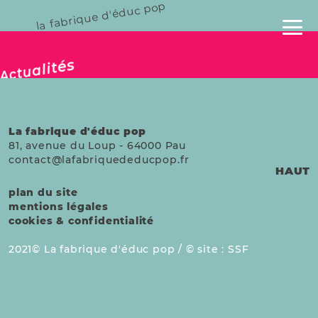
la fabrique d'éduc pop
publié le 10 fév. 2026
Actualités
La fabrique d'éduc pop
81, avenue du Loup
-
64000
Pau
contact@lafabriquededucpop.fr
HAUT
plan du site
mentions légales
cookies & confidentialité
2021
La fabrique d'éduc pop /
site :
SSF