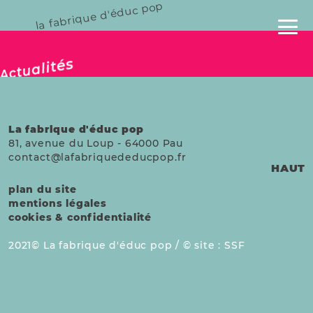
la fabrique d'éduc pop
publié le 13 août 2025
Actualités
La fabrique d'éduc pop
81, avenue du Loup
-
64000
Pau
contact@lafabriquededucpop.fr
HAUT
plan du site
mentions légales
cookies & confidentialité
2021
La fabrique d'éduc pop /
site :
SSF