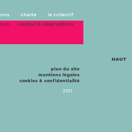
ions
charte
le collectif
forum
contact & réservations
HAUT
plan du site
mentions légales
cookies & confidentialité
2021