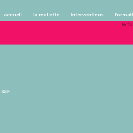
accueil
la mallette
interventions
format
le 
:
SSF