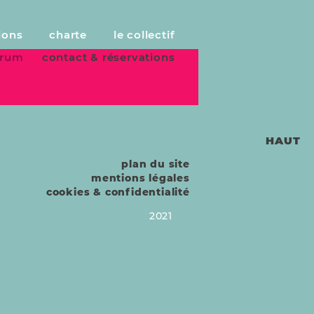
ions
charte
le collectif
forum
contact & réservations
HAUT
plan du site
mentions légales
cookies & confidentialité
2021