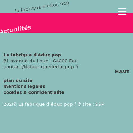
la fabrique d'éduc pop
publié le 04 mars 2026
Actualités
La fabrique d'éduc pop
81, avenue du Loup
-
64000
Pau
contact@lafabriquededucpop.fr
HAUT
plan du site
mentions légales
cookies & confidentialité
2021
La fabrique d'éduc pop /
site :
SSF