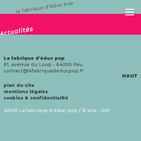
la fabrique d'éduc pop
publié le 08 janv. 2026
Actualités
La fabrique d'éduc pop
81, avenue du Loup
-
64000
Pau
contact@lafabriquededucpop.fr
HAUT
plan du site
mentions légales
cookies & confidentialité
2021
La fabrique d'éduc pop /
site :
SSF