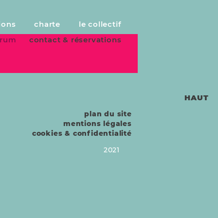
ions
charte
le collectif
forum
contact & réservations
HAUT
plan du site
mentions légales
cookies & confidentialité
2021