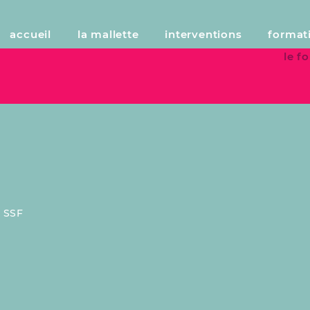
accueil
la mallette
interventions
format
le 
:
SSF