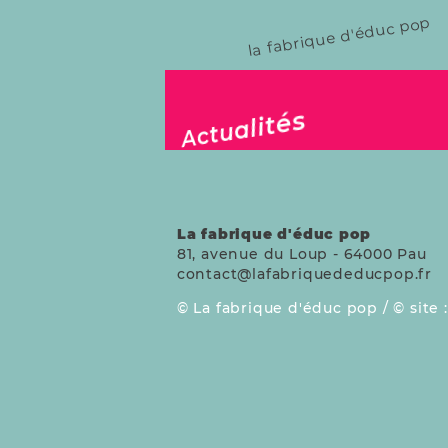
la fabrique d'éduc pop
publié le 19 janv. 2026
Actualités
La fabrique d'éduc pop
81, avenue du Loup
-
64000
Pau
contact@lafabriquededucpop.fr
La fabrique d'éduc pop /
site 