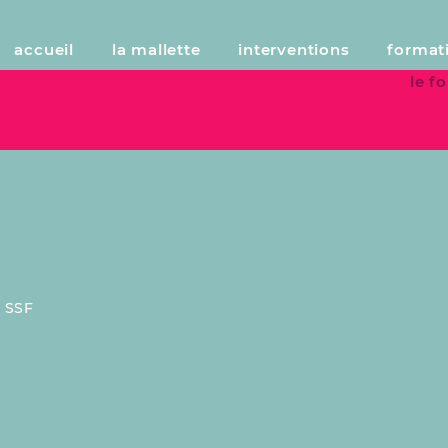
n su apogeo
accueil
la mallette
interventions
format
le 
:
SSF