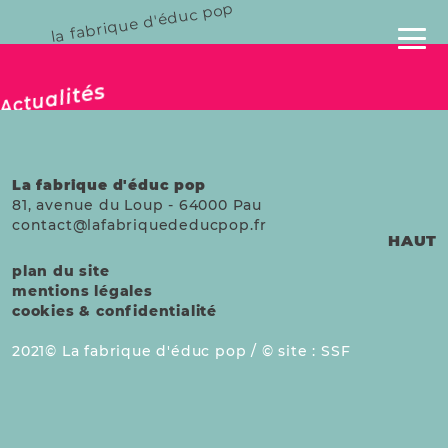
la fabrique d'éduc pop
publié le 13 nov. 2025
Actualités
La fabrique d'éduc pop
81, avenue du Loup
-
64000
Pau
contact@lafabriquededucpop.fr
HAUT
plan du site
mentions légales
cookies & confidentialité
2021
La fabrique d'éduc pop /
site :
SSF