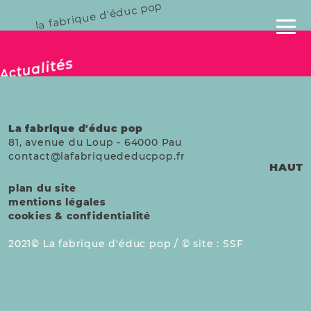
la fabrique d'éduc pop
publié le 15 nov. 2024
Actualités
La fabrique d'éduc pop
81, avenue du Loup
-
64000
Pau
contact@lafabriquededucpop.fr
HAUT
plan du site
mentions légales
cookies & confidentialité
2021
La fabrique d'éduc pop /
site :
SSF