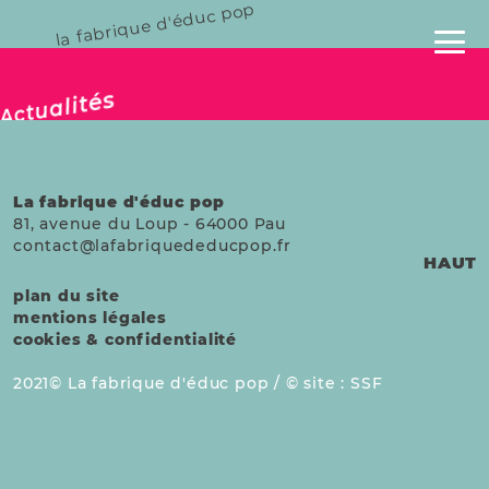
la fabrique d'éduc pop
publié le 18 juin 2025
Actualités
La fabrique d'éduc pop
81, avenue du Loup
-
64000
Pau
contact@lafabriquededucpop.fr
HAUT
plan du site
mentions légales
cookies & confidentialité
2021
La fabrique d'éduc pop /
site :
SSF