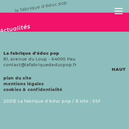
la fabrique d'éduc pop
publié le 18 fév. 2026
Actualités
La fabrique d'éduc pop
81, avenue du Loup
-
64000
Pau
contact@lafabriquededucpop.fr
HAUT
plan du site
mentions légales
cookies & confidentialité
2021
La fabrique d'éduc pop /
site :
SSF