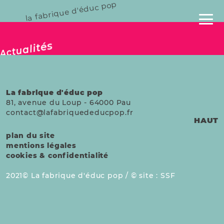
la fabrique d'éduc pop
publié le 19 déc. 2025
Actualités
La fabrique d'éduc pop
81, avenue du Loup
-
64000
Pau
contact@lafabriquededucpop.fr
HAUT
plan du site
mentions légales
cookies & confidentialité
2021
La fabrique d'éduc pop /
site :
SSF