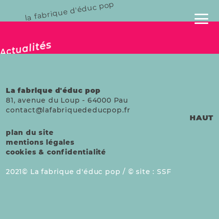
la fabrique d'éduc pop
publié le 24 sept. 2025
Actualités
La fabrique d'éduc pop
81, avenue du Loup
-
64000
Pau
contact@lafabriquededucpop.fr
HAUT
plan du site
mentions légales
cookies & confidentialité
2021
La fabrique d'éduc pop /
site :
SSF