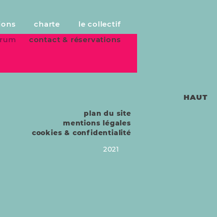
ions
charte
le collectif
forum
contact & réservations
HAUT
plan du site
mentions légales
cookies & confidentialité
2021