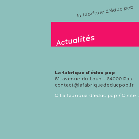
la fabrique d'éduc pop
publié le 16 mars 2026
Actualités
La fabrique d'éduc pop
81, avenue du Loup
-
64000
Pau
contact@lafabriquededucpop.fr
La fabrique d'éduc pop /
site 