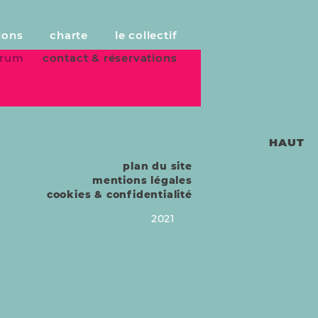
ions
charte
le collectif
forum
contact & réservations
HAUT
plan du site
mentions légales
cookies & confidentialité
2021