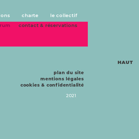
ions
charte
le collectif
forum
contact & réservations
HAUT
plan du site
mentions légales
cookies & confidentialité
2021