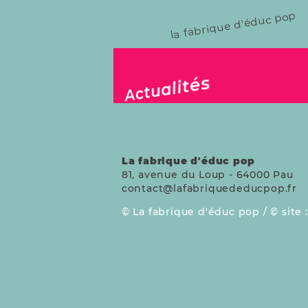
la fabrique d'éduc pop
publié le 15 mai 2025
Actualités
La fabrique d'éduc pop
81, avenue du Loup
-
64000
Pau
contact@lafabriquededucpop.fr
La fabrique d'éduc pop /
site 