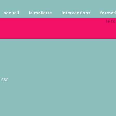
accueil
la mallette
interventions
format
le 
:
SSF