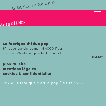
la fabrique d'éduc pop
publié le 12 déc. 2025
Actualités
La fabrique d'éduc pop
81, avenue du Loup
-
64000
Pau
contact@lafabriquededucpop.fr
HAUT
plan du site
mentions légales
cookies & confidentialité
2021
La fabrique d'éduc pop /
site :
SSF