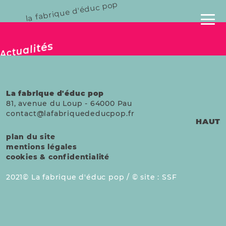
la fabrique d'éduc pop
publié le 27 janv. 2026
Actualités
La fabrique d'éduc pop
81, avenue du Loup
-
64000
Pau
contact@lafabriquededucpop.fr
HAUT
plan du site
mentions légales
cookies & confidentialité
2021
La fabrique d'éduc pop /
site :
SSF