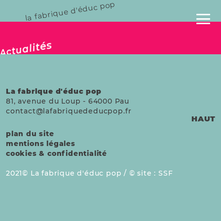
la fabrique d'éduc pop
publié le 20 juill. 2025
Actualités
La fabrique d'éduc pop
81, avenue du Loup
-
64000
Pau
contact@lafabriquededucpop.fr
HAUT
plan du site
mentions légales
cookies & confidentialité
2021
La fabrique d'éduc pop /
site :
SSF