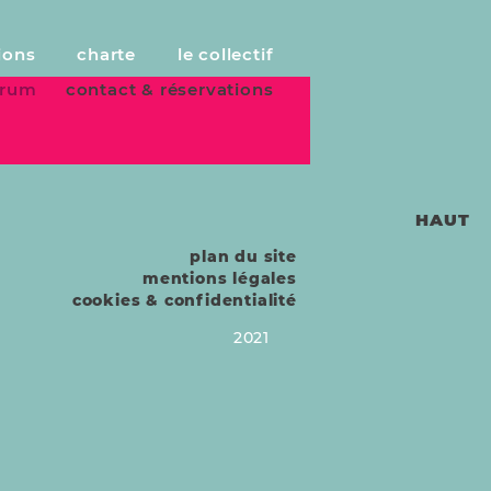
ions
charte
le collectif
forum
contact & réservations
HAUT
plan du site
mentions légales
cookies & confidentialité
2021