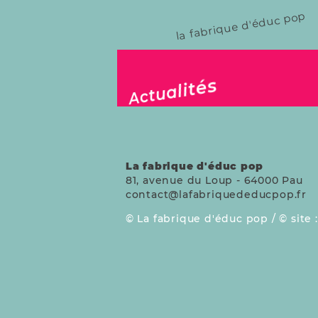
Danmark
la fabrique d'éduc pop
publié le 11 oct. 2025
Actualités
La fabrique d'éduc pop
81, avenue du Loup
-
64000
Pau
contact@lafabriquededucpop.fr
La fabrique d'éduc pop /
site 