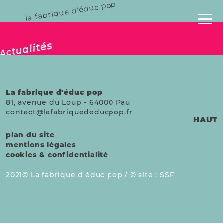
la fabrique d'éduc pop
publié le 21 fév. 2024
Actualités
La fabrique d'éduc pop
81, avenue du Loup
-
64000
Pau
contact@lafabriquededucpop.fr
HAUT
plan du site
mentions légales
cookies & confidentialité
2021
La fabrique d'éduc pop /
site :
SSF