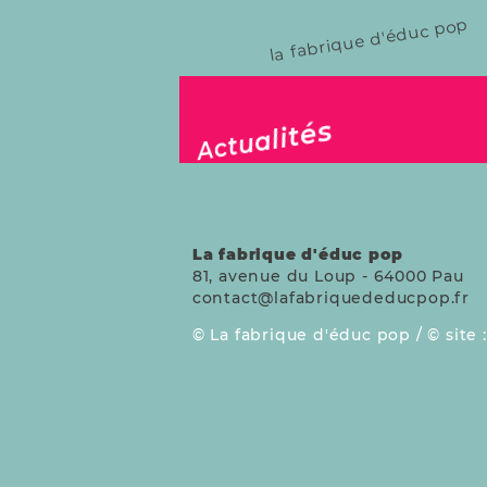
einen Standard für 
la fabrique d'éduc pop
publié le 26 avril 2025
Actualités
La fabrique d'éduc pop
81, avenue du Loup
-
64000
Pau
contact@lafabriquededucpop.fr
La fabrique d'éduc pop /
site 