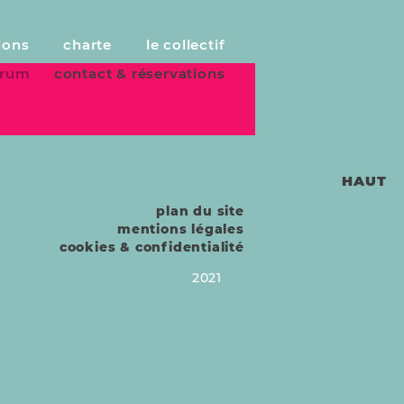
ions
charte
le collectif
forum
contact & réservations
HAUT
plan du site
mentions légales
cookies & confidentialité
2021