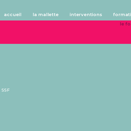
Sicherheit, Datenschutz und Qua
accueil
la mallette
interventions
format
le 
:
SSF