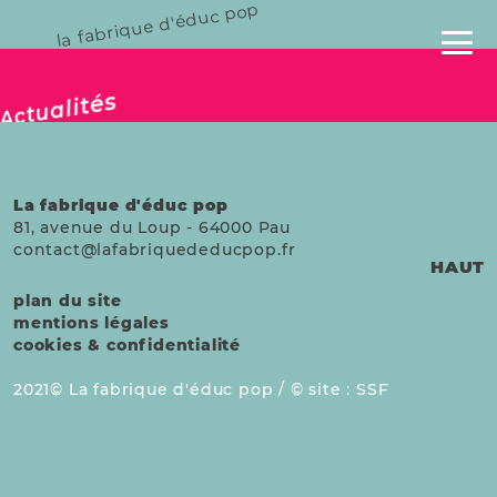
la fabrique d'éduc pop
publié le 06 août 2025
Actualités
La fabrique d'éduc pop
81, avenue du Loup
-
64000
Pau
contact@lafabriquededucpop.fr
HAUT
plan du site
mentions légales
cookies & confidentialité
2021
La fabrique d'éduc pop /
site :
SSF