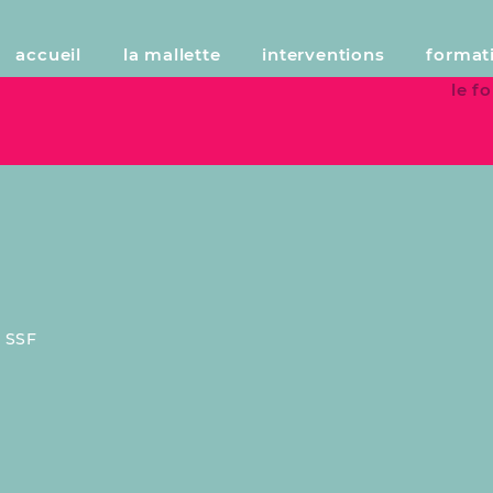
accueil
la mallette
interventions
format
le 
:
SSF