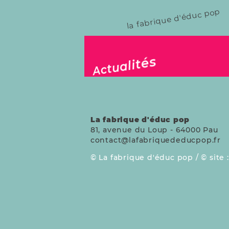
Casino Online
la fabrique d'éduc pop
publié le 09 nov. 2025
Actualités
La fabrique d'éduc pop
81, avenue du Loup
-
64000
Pau
contact@lafabriquededucpop.fr
La fabrique d'éduc pop /
site 