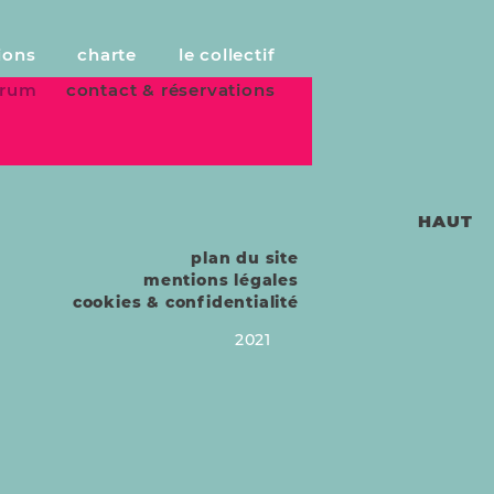
ions
charte
le collectif
forum
contact & réservations
HAUT
plan du site
mentions légales
cookies & confidentialité
2021