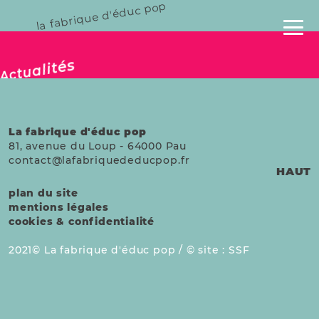
la fabrique d'éduc pop
publié le 29 déc. 2025
Actualités
La fabrique d'éduc pop
81, avenue du Loup
-
64000
Pau
contact@lafabriquededucpop.fr
HAUT
plan du site
mentions légales
cookies & confidentialité
2021
La fabrique d'éduc pop /
site :
SSF